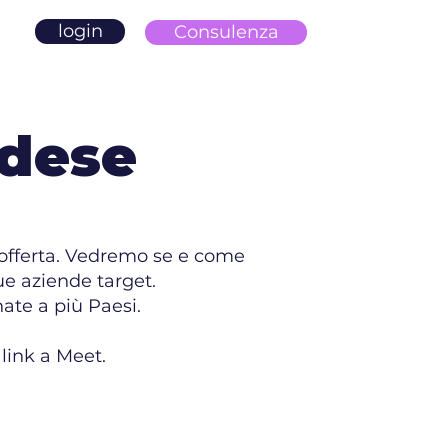
login
Consulenza
ndese
ua offerta. Vedremo se e come
ue aziende target.
ate a più Paesi.
link a Meet.