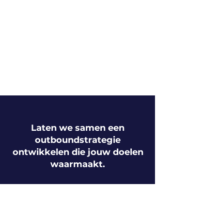
Laten we samen een
outboundstrategie
ontwikkelen die jouw doelen
waarmaakt.
Zet de eerste stap naar meer
succes in sales met
een
kennismakingsgesprek.