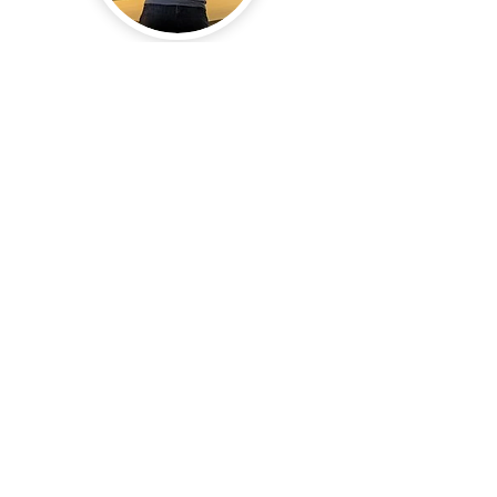
Paolo Caporossi
Partner en CEO
Hoop
hoopcommunication.it
“Met Artemis Leads hebben we
een partner gevonden die met
dezelfde zorg werkt die wij zelf