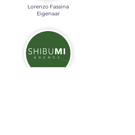
Lorenzo Fassina
Eigenaar
Shibumi Agency
shibumi.agency
"In de afgelopen 7 maanden
dat we samenwerken met
Artemis Leads, hebben we
verkoopafspraken gekregen