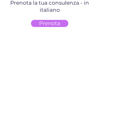
Prenota la tua consulenza - in
italiano
Prenota
Prenota la tua consulenza - in
spagnolo
Prenota
Informativa sulla privacy
Termini e condizioni
GDPR
Software per APL/headhunter
Calcolatore ROI